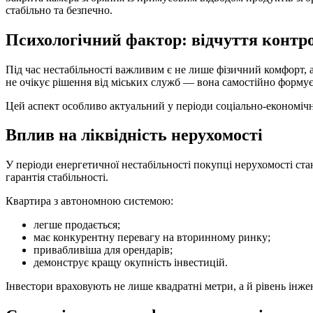
стабільно та безпечно.
Психологічний фактор: відчуття контр
Під час нестабільності важливим є не лише фізичний комфорт, а
не очікує рішення від міських служб — вона самостійно форму
Цей аспект особливо актуальний у періоди соціально-економічн
Вплив на ліквідність нерухомості
У періоди енергетичної нестабільності покупці нерухомості ст
гарантія стабільності.
Квартира з автономною системою:
легше продається;
має конкурентну перевагу на вторинному ринку;
привабливіша для орендарів;
демонструє кращу окупність інвестицій.
Інвестори враховують не лише квадратні метри, а й рівень інжен