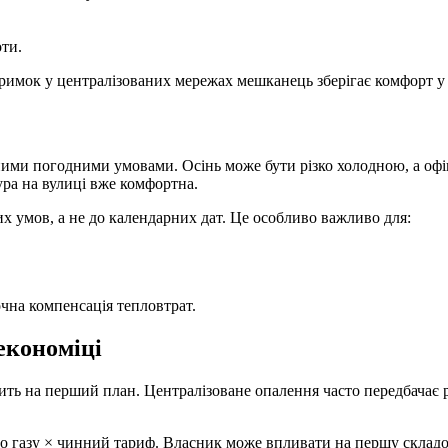
ти.
тримок у централізованих мережах мешканець зберігає комфорт у 
ними погодними умовами. Осінь може бути різко холодною, а оф
ра на вулиці вже комфортна.
х умов, а не до календарних дат. Це особливо важливо для:
чна компенсація тепловтрат.
економіці
ить на перший план. Централізоване опалення часто передбачає р
ого газу × чинний тариф. Власник може впливати на першу скл