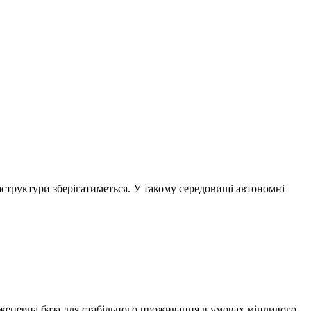
раструктури зберігатиметься. У такому середовищі автономні
женерна база для стабільного проживання в умовах мінливого