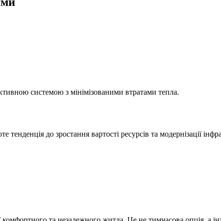
ями
ективною системою з мінімізованими втратами тепла.
е тенденція до зростання вартості ресурсів та модернізації інф
комфортного та незалежного житла. Це не тимчасова опція, а ін