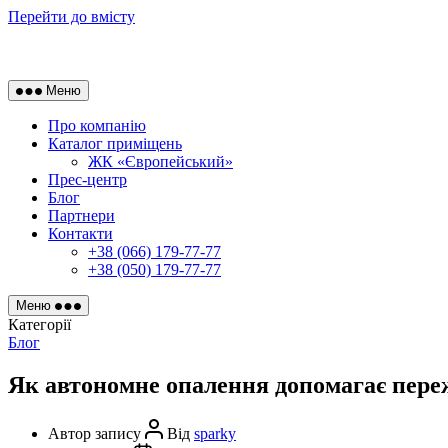
Перейти до вмісту
Меню
Про компанію
Каталог приміщень
ЖК «Європейський»
Прес-центр
Блог
Партнери
Контакти
+38 (066) 179-77-77
+38 (050) 179-77-77
Меню
Категорії
Блог
Як автономне опалення допомагає пере
Автор запису
Від
sparky