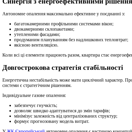
Синергія з енергоефективними рішенн
Автономне опалення максимально ефективне у поєднанні з:
багатокамерними профільними системами вікон;
двокамерними склопакетами;
утепленими фасадами;
продуманим плануванням без надлишкових тепловтрат;
якісною вентиляцією.
Коли всі ці елементи працюють разом, квартира стає енергоеф
Довгострокова стратегія стабільності
Енергетична нестабільність може мати циклічний характер. Прот
системи є стратегічним рішенням.
Індивідуальне газове опалення:
забезпечує гнучкість;
дозволяє швидко адаптуватися до змін тарифів;
мінімізує залежність від централізованих структур;
формує прогнозовану модель витрат.
У
ЖК Європейський
автономне опалення є частиною концепції 