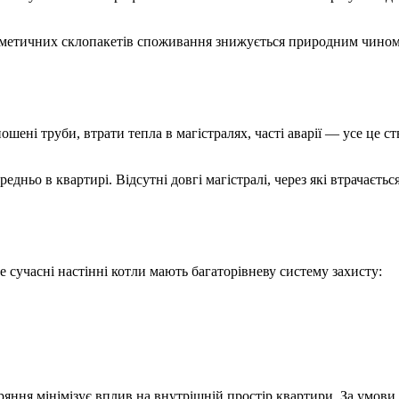
ерметичних склопакетів споживання знижується природним чином
ошені труби, втрати тепла в магістралях, часті аварії — усе це 
дньо в квартирі. Відсутні довгі магістралі, через які втрачаєть
 сучасні настінні котли мають багаторівневу систему захисту:
ряння мінімізує вплив на внутрішній простір квартири. За умов