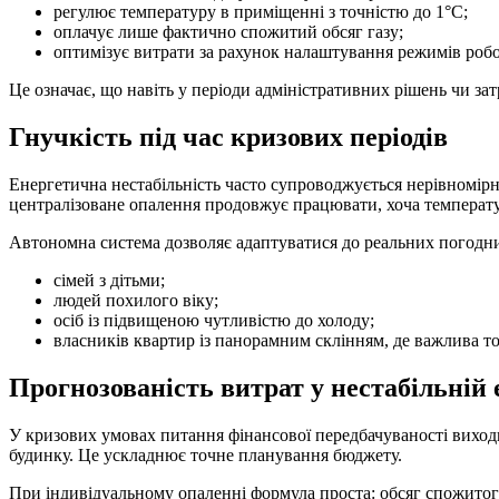
регулює температуру в приміщенні з точністю до 1°C;
оплачує лише фактично спожитий обсяг газу;
оптимізує витрати за рахунок налаштування режимів робо
Це означає, що навіть у періоди адміністративних рішень чи за
Гнучкість під час кризових періодів
Енергетична нестабільність часто супроводжується нерівномір
централізоване опалення продовжує працювати, хоча температу
Автономна система дозволяє адаптуватися до реальних погодни
сімей з дітьми;
людей похилого віку;
осіб із підвищеною чутливістю до холоду;
власників квартир із панорамним склінням, де важлива то
Прогнозованість витрат у нестабільній 
У кризових умовах питання фінансової передбачуваності виход
будинку. Це ускладнює точне планування бюджету.
При індивідуальному опаленні формула проста: обсяг спожит