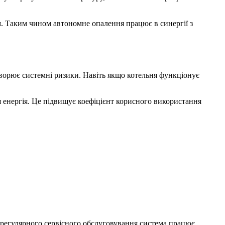
. Таким чином автономне опалення працює в синергії з
створює системні ризики. Навіть якщо котельня функціонує
ся енергія. Це підвищує коефіцієнт корисного використання
и регулярного сервісного обслуговування система працює