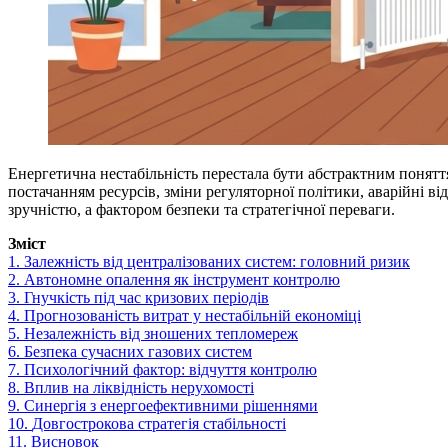
Енергетична нестабільність перестала бути абстрактним понятт
постачанням ресурсів, зміни регуляторної політики, аварійні в
зручністю, а фактором безпеки та стратегічної переваги.
Зміст
1.
Залежність від централізованих систем: головний ризик
2.
Автономне опалення як інструмент контролю
3.
Гнучкість під час кризових періодів
4.
Прогнозованість витрат у нестабільній економіці
5.
Незалежність від зношених тепломереж
6.
Безпека сучасних газових систем
7.
Психологічний фактор: відчуття контролю
8.
Вплив на ліквідність нерухомості
9.
Синергія з енергоефективними рішеннями
10.
Довгострокова стратегія стабільності
11.
Висновок