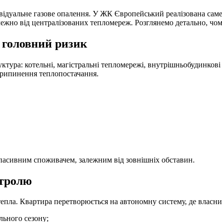
ивідуальне газове опалення. У ЖК Європейський реалізована са
лежно від централізованих тепломереж. Розглянемо детально, чом
: головний ризик
тура: котельні, магістральні тепломережі, внутрішньобудинкові 
припинення теплопостачання.
пасивним споживачем, залежним від зовнішніх обставин.
нтролю
епла. Квартира перетворюється на автономну систему, де власни
льного сезону;