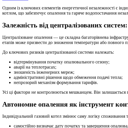
Одним із ключових елементів енергетичної незалежності є інд
котлом, що забезпечує опалення та гаряче водопостачання неза
Залежність від централізованих систем
Централізоване опалення — це складна багаторівнева інфраструк
етапів може призвести до зниження температури або повного 
До ключових ризиків централізованої системи належать:
відтермінування початку опалювального сезону;
аварії на теплотрасах;
зношеність інженерних мереж;
адміністративні рішення щодо обмеження подачі тепла;
непрозорий механізм формування тарифів.
Усі ці фактори не контролюються мешканцем. Він залишається 
Автономне опалення як інструмент ко
Індивідуальний газовий котел змінює саму логіку споживання т
самостійно визначає дату початку та завершення опалюва