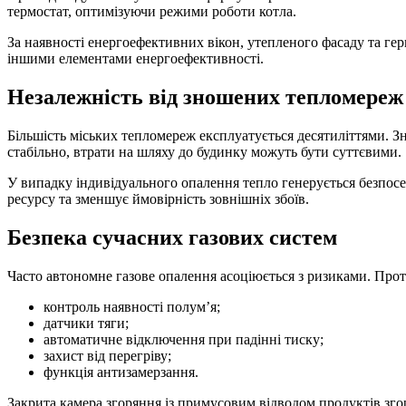
термостат, оптимізуючи режими роботи котла.
За наявності енергоефективних вікон, утепленого фасаду та г
іншими елементами енергоефективності.
Незалежність від зношених тепломереж
Більшість міських тепломереж експлуатується десятиліттями. Зн
стабільно, втрати на шляху до будинку можуть бути суттєвими.
У випадку індивідуального опалення тепло генерується безпосере
ресурсу та зменшує ймовірність зовнішніх збоїв.
Безпека сучасних газових систем
Часто автономне газове опалення асоціюється з ризиками. Проте
контроль наявності полум’я;
датчики тяги;
автоматичне відключення при падінні тиску;
захист від перегріву;
функція антизамерзання.
Закрита камера згоряння із примусовим відводом продуктів зго