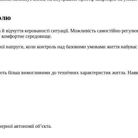
олю
 й відчуття керованості ситуації. Можливість самостійно регулю
є комфортне середовище.
ої напруги, коли контроль над базовими умовами життя набуває 
ають більш вимогливими до технічних характеристик житла. Наяв
ерної автономії об’єкта.