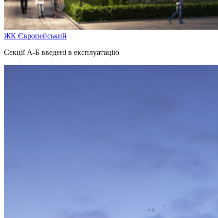
ЖК Європейський
Секції А-Б введені в експлуатацію