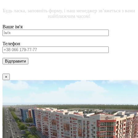
ПРИМІЩЕНЬ
Будь ласка, заповніть форму, і наш менеджер зв’яжеться з вами
найближчим часом!
Ваше ім'я
Телефон
×