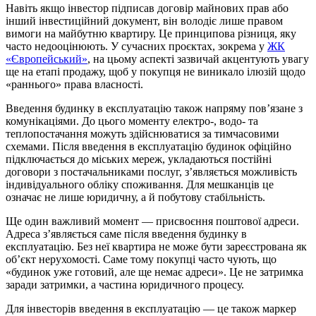
Навіть якщо інвестор підписав договір майнових прав або
інший інвестиційний документ, він володіє лише правом
вимоги на майбутню квартиру. Це принципова різниця, яку
часто недооцінюють. У сучасних проєктах, зокрема у
ЖК
«Європейський»
, на цьому аспекті зазвичай акцентують увагу
ще на етапі продажу, щоб у покупця не виникало ілюзій щодо
«раннього» права власності.
Введення будинку в експлуатацію також напряму пов’язане з
комунікаціями. До цього моменту електро-, водо- та
теплопостачання можуть здійснюватися за тимчасовими
схемами. Після введення в експлуатацію будинок офіційно
підключається до міських мереж, укладаються постійні
договори з постачальниками послуг, з’являється можливість
індивідуального обліку споживання. Для мешканців це
означає не лише юридичну, а й побутову стабільність.
Ще один важливий момент — присвоєння поштової адреси.
Адреса з’являється саме після введення будинку в
експлуатацію. Без неї квартира не може бути зареєстрована як
об’єкт нерухомості. Саме тому покупці часто чують, що
«будинок уже готовий, але ще немає адреси». Це не затримка
заради затримки, а частина юридичного процесу.
Для інвесторів введення в експлуатацію — це також маркер