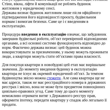
Стіни, вікна, ліфти й комунікації не роблять будинок
житловим у юридичному сенсі.
Держава визнає будинок житловим лише після офіційного
підтвердження його відповідності проєкту, будівельним
нормам і вимогам безпеки. Саме це і є введенням в
експлуатацію.
Процедура
введення в експлуатацію
означає, що забудовник
завершив будівельні роботи, об’єкт перевірений відповідними
органами, а всі основні системи функціонують відповідно до
норм. Фактично держава визнає: цей будинок можна
використовувати за призначенням, у ньому можуть проживати
люди, а квартири можуть стати об’єктами права власності.
Для покупця квартири в новобудові цей етап має вирішальне
значення. До моменту введення будинку в експлуатацію
квартира не існує як окремий юридичний об’єкт. За темпом
будівництва звісно можна
стежити
. Але сама квартира ще не
має адреси, також не має реєстраційного номера в державних
реєстрах і звісно, вона не може бути предметом повноцінних
цивільно-правових угод. Саме тому до цього моменту
неможливо отримати витяг з Державного реєстру прав,
оформити іпотеку, передати квартиру у спадок або легально її
продати.