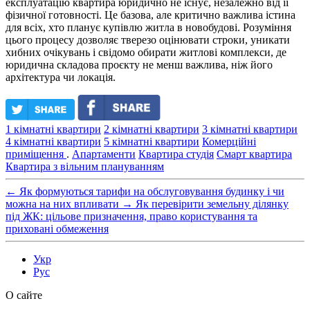
експлуатацію квартира юридично не існує, незалежно від її
фізичної готовності. Це базова, але критично важлива істина
для всіх, хто планує купівлю житла в новобудові. Розуміння
цього процесу дозволяє тверезо оцінювати строки, уникати
хибних очікувань і свідомо обирати житлові комплекси, де
юридична складова проєкту не менш важлива, ніж його
архітектура чи локація.
1 кімнатні квартири
2 кімнатні квартири
3 кімнатні квартири
4 кімнатні квартири
5 кімнатні квартири
Комерційні
приміщення
.
Апартаменти
Квартира студія
Смарт квартира
Квартира з вільним плануванням
←
Як формуються тарифи на обслуговування будинку і чи
можна на них впливати
→
Як перевірити земельну ділянку
під ЖК: цільове призначення, право користування та
приховані обмеження
Укр
Рус
О сайте