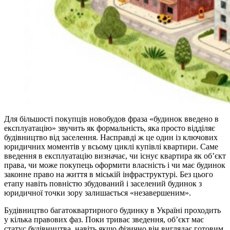
Для більшості покупців новобудов фраза «будинок введено в
експлуатацію» звучить як формальність, яка просто відділяє
будівництво від заселення. Насправді ж це один із ключових
юридичних моментів у всьому циклі купівлі квартири. Саме
введення в експлуатацію визначає, чи існує квартира як об’єкт
права, чи може покупець оформити власність і чи має будинок
законне право на життя в міській інфраструктурі. Без цього
етапу навіть повністю збудований і заселений будинок з
юридичної точки зору залишається «незавершеним».
Будівництво багатоквартирного будинку в Україні проходить
у кілька правових фаз. Поки триває зведення, об’єкт має
статус будівництва, навіть якщо фізично він виглядає готовим.