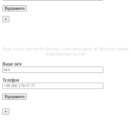
×
ДЕТАЛЬНА ІНФОРМАЦІЯ ЩОДО ЖИТЛОВИХ
ПРИМІЩЕНЬ
Будь ласка, заповніть форму, і наш менеджер зв’яжеться з вами
найближчим часом!
Ваше ім'я
Телефон
×
ДЕТАЛЬНА ІНФОРМАЦІЯ ЩОДО ОФІСНИХ