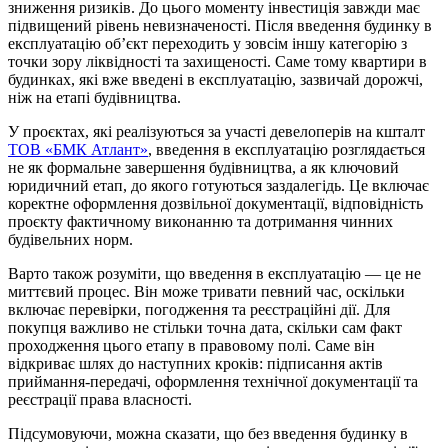
зниження ризиків. До цього моменту інвестиція завжди має
підвищений рівень невизначеності. Після введення будинку в
експлуатацію об’єкт переходить у зовсім іншу категорію з
точки зору ліквідності та захищеності. Саме тому квартири в
будинках, які вже введені в експлуатацію, зазвичай дорожчі,
ніж на етапі будівництва.
У проєктах, які реалізуються за участі девелоперів на кшталт
ТОВ «БМК Атлант»
, введення в експлуатацію розглядається
не як формальне завершення будівництва, а як ключовий
юридичний етап, до якого готуються заздалегідь. Це включає
коректне оформлення дозвільної документації, відповідність
проєкту фактичному виконанню та дотримання чинних
будівельних норм.
Варто також розуміти, що введення в експлуатацію — це не
миттєвий процес. Він може тривати певний час, оскільки
включає перевірки, погодження та реєстраційні дії. Для
покупця важливо не стільки точна дата, скільки сам факт
проходження цього етапу в правовому полі. Саме він
відкриває шлях до наступних кроків: підписання актів
приймання-передачі, оформлення технічної документації та
реєстрації права власності.
Підсумовуючи, можна сказати, що без введення будинку в