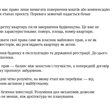
но має право лише вимагати повернення коштів або компенсацію
х етапах проєкту. Перевага зазвичай надається більш
ретну квартиру після завершення будівництва. Це вже не
ими характеристиками: поверх, площа, номер квартири.
ати свої права саме як власник майнових прав, а не як
есторів, які розглядають квартиру як актив.
ня будинку в експлуатацію та державної реєстрації. До цього
іпотеки.
прав — баланс між захистом і гнучкістю, а попередній договір
яку пропонує забудовник.
і чітко розуміти, на якому етапі він перебуває — від
дним активом у майбутньому.
езпеки інвестиції. Розуміння цих механізмів дозволяє
не менше, ніж архітектура чи планування.