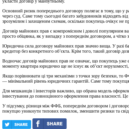
укласти договір у майбутньому.
Основний ризик попереднього договору полягає в тому, що у р
через суд. Саме тому сьогодні багато забудовників відходять ві
зрозумілим і захищеним схемам, оскільки покупець очікує не пр
Договір майнових прав є компромісним і доволі популярним ва
просто обіцянка, як у випадку з попереднім договором, а чітко
Юридична сила договору майнових прав значно вища. У разі бан
кредитор без конкретного об’єкта. Крім того, такий договір доз
Водночас договір майнових прав не означає, що покупець уже є
моменту квартира юридично ще не існує як об’єкт нерухомості,
Якщо порівнювати ці три механізми з точки зору безпеки, то Ф
— мінімальний рівень юридичних гарантій. Саме тому покупцям 
Для мешканців і інвесторів важливо, що обрана модель оформлен
інвестування до повноцінного оформлення права власності. Це
У підсумку, різниця між ФФБ, попереднім договором і договоро
покупцю уникнути типових помилок, зменшити ризики та свідо