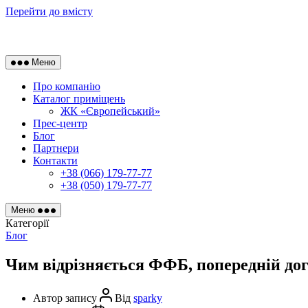
Перейти до вмісту
Меню
Про компанію
Каталог приміщень
ЖК «Європейський»
Прес-центр
Блог
Партнери
Контакти
+38 (066) 179-77-77
+38 (050) 179-77-77
Меню
Категорії
Блог
Чим відрізняється ФФБ, попередній дог
Автор запису
Від
sparky