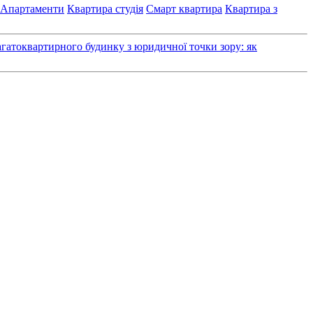
Апартаменти
Квартира студія
Смарт квартира
Квартира з
атоквартирного будинку з юридичної точки зору: як