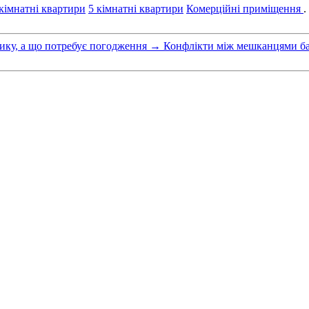
 кімнатні квартири
5 кімнатні квартири
Комерційні приміщення
.
ику, а що потребує погодження
→
Конфлікти між мешканцями баг