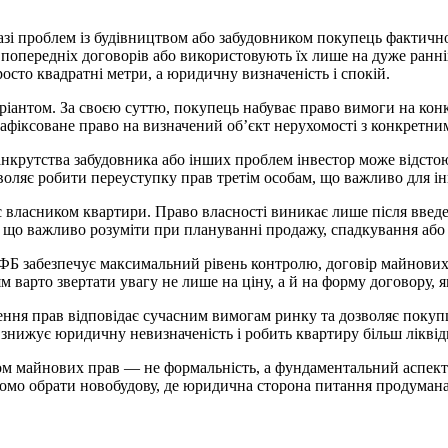
азі проблем із будівництвом або забудовником покупець фактич
д попередніх договорів або використовують їх лише на дуже ранні
осто квадратні метри, а юридичну визначеність і спокій.
ріантом. За своєю суттю, покупець набуває право вимоги на конк
 зафіксоване право на визначений об’єкт нерухомості з конкретн
крутства забудовника або інших проблем інвестор може відстоюв
воляє робити переуступку прав третім особам, що важливо для інв
 власником квартири. Право власності виникає лише після введен
 що важливо розуміти при плануванні продажу, спадкування або 
ФБ забезпечує максимальний рівень контролю, договір майнових 
варто звертати увагу не лише на ціну, а й на форму договору, 
ня прав відповідає сучасним вимогам ринку та дозволяє покупцев
 знижує юридичну невизначеність і робить квартиру більш лікві
м майнових прав — не формальність, а фундаментальний аспект б
мо обрати новобудову, де юридична сторона питання продумана 