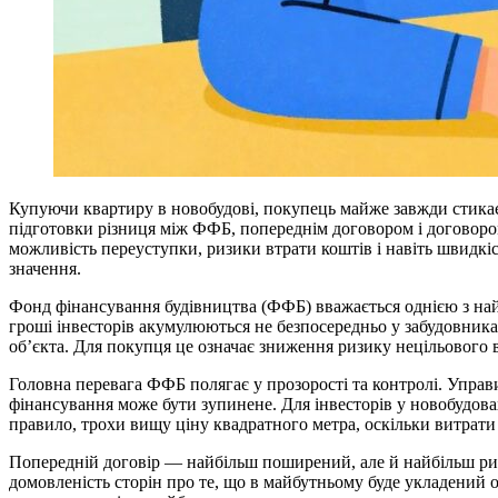
Купуючи квартиру в новобудові, покупець майже завжди стикаєть
підготовки різниця між ФФБ, попереднім договором і договоро
можливість переуступки, ризики втрати коштів і навіть швидкі
значення.
Фонд фінансування будівництва (ФФБ) вважається однією з на
гроші інвесторів акумулюються не безпосередньо у забудовника
об’єкта. Для покупця це означає зниження ризику нецільового 
Головна перевага ФФБ полягає у прозорості та контролі. Управ
фінансування може бути зупинене. Для інвесторів у новобудова
правило, трохи вищу ціну квадратного метра, оскільки витрати 
Попередній договір — найбільш поширений, але й найбільш риз
домовленість сторін про те, що в майбутньому буде укладений