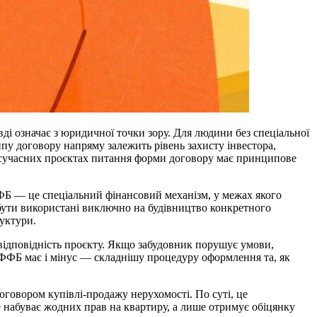
ді означає з юридичної точки зору. Для людини без спеціальної
пу договору напряму залежить рівень захисту інвестора,
 в сучасних проєктах питання форми договору має принципове
Б — це спеціальний фінансовий механізм, у межах якого
 бути використані виключно на будівництво конкретного
руктури.
 відповідність проєкту. Якщо забудовник порушує умови,
 ФФБ має і мінус — складнішу процедуру оформлення та, як
говором купівлі-продажу нерухомості. По суті, це
 набуває жодних прав на квартиру, а лише отримує обіцянку