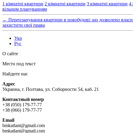
1 кімнатні квартири
2 кімнатні квартири
3 кімнатні квартири
4
вільним плануванням
←
Перепланування квартири в новобудові: що дозволено власн
захистити свої права
Укр
Рус
О сайте
Место под текст
Найдите нас
Адрес
Украина, г. Полтава, ул. Соборности 54, каб. 21
Контактный номер
+38 (050) 179-77-77
+38 (066) 179-77-77
Email
bmkatlant@gmail.com
bmkatlant@gmail.com