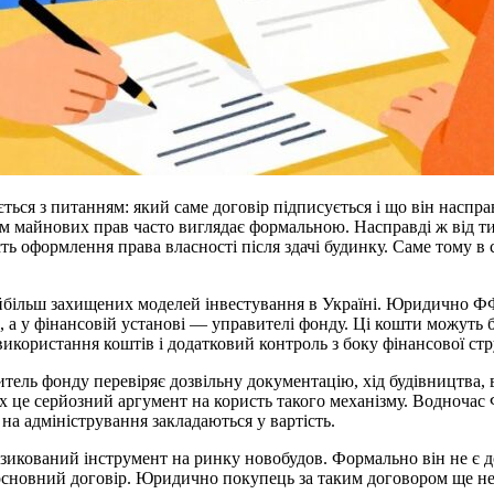
ся з питанням: який саме договір підписується і що він насправ
м майнових прав часто виглядає формальною. Насправді ж від ти
сть оформлення права власності після здачі будинку. Саме тому
йбільш захищених моделей інвестування в Україні. Юридично ФФ
, а у фінансовій установі — управителі фонду. Ці кошти можуть
використання коштів і додатковий контроль з боку фінансової ст
итель фонду перевіряє дозвільну документацію, хід будівництва,
х це серйозний аргумент на користь такого механізму. Водночас
на адміністрування закладаються у вартість.
икований інструмент на ринку новобудов. Формально він не є до
 основний договір. Юридично покупець за таким договором ще не