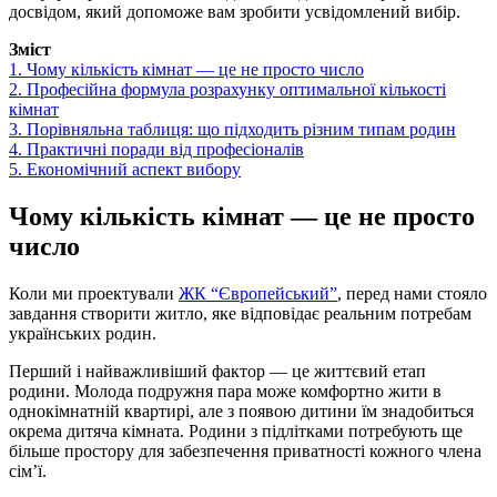
досвідом, який допоможе вам зробити усвідомлений вибір.
Зміст
1.
Чому кількість кімнат — це не просто число
2.
Професійна формула розрахунку оптимальної кількості
кімнат
3.
Порівняльна таблиця: що підходить різним типам родин
4.
Практичні поради від професіоналів
5.
Економічний аспект вибору
Чому кількість кімнат — це не просто
число
Коли ми проектували
ЖК “Європейський”
, перед нами стояло
завдання створити житло, яке відповідає реальним потребам
українських родин.
Перший і найважливіший фактор — це життєвий етап
родини. Молода подружня пара може комфортно жити в
однокімнатній квартирі, але з появою дитини їм знадобиться
окрема дитяча кімната. Родини з підлітками потребують ще
більше простору для забезпечення приватності кожного члена
сім’ї.