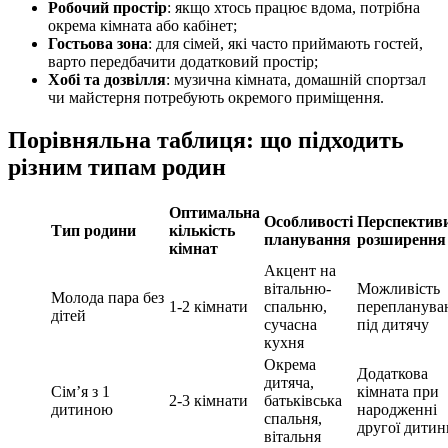
Робочий простір
: якщо хтось працює вдома, потрібна
окрема кімната або кабінет;
Гостьова зона
: для сімей, які часто приймають гостей,
варто передбачити додатковий простір;
Хобі та дозвілля
: музична кімната, домашній спортзал
чи майстерня потребують окремого приміщення.
Порівняльна таблиця: що підходить
різним типам родин
Оптимальна
Особливості
Перспектив
Тип родини
кількість
планування
розширення
кімнат
Акцент на
вітальню-
Можливість
Молода пара без
1-2 кімнати
спальню,
перепланува
дітей
сучасна
під дитячу
кухня
Окрема
Додаткова
дитяча,
Сім’я з 1
кімната при
2-3 кімнати
батьківська
дитиною
народженні
спальня,
другої дитин
вітальня