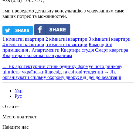
+38 (050) 179-77-77,
і ми проведемо детальну консультацію з урахуванням саме
ваших потреб та можливостей.
1 кімнатні квартири
2 кімнатні квартири
3 кімнатні квартири
4 кімнатні квартири
5 кімнатні квартири
Комерційні
приміщення
.
Апартаменти
Квартира студія
Смарт квартира
Квартира з вільним плануванням
←
Як архітектурний стиль будинку формує його ринкову
цінність: український досвід та світові тенденції
→
Як
організувати спільну охорону двору: від ідеї до реалізації
Укр
Рус
О сайте
Место под текст
Найдите нас