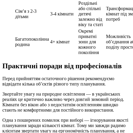
Роздільні
або спільні
Трансформац
Сім’я з 2-3
3-4 кімнати
дитячі
кімнат під зм
дітьми
залежно від
потреб
віку та статі
Окремі
приватні
Можливість
Багатопоколінна
4+ кімнат
зони для
об’єднання а
родина
кожного
поділу прост
покоління
Практичні поради від професіоналів
Перед прийняттям остаточного рішення рекомендуємо
відвідати кілька об’єктів різного типу планування.
Звертайте увагу на природне освітлення — в українських
реаліях це критично важливо через довгий зимовий період.
Кімнати без вікон або з недостатнім освітленням швидко
стають не комфортними для постійного використання.
Одна з поширених помилок при виборі — ігнорування якості
планування заради кількості кімнат. Тому ми завжди радимо
клієнтам звертати увагу на ергономічність планування, а не