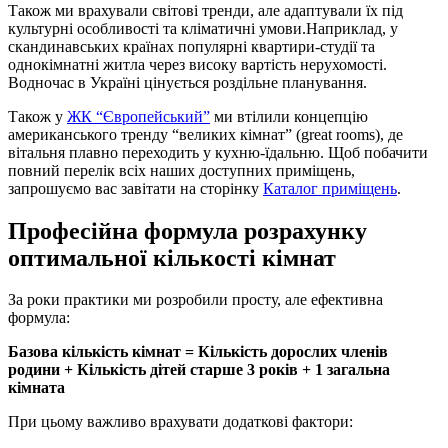
Також ми врахували світові тренди, але адаптували їх під
культурні особливості та кліматичні умови.Наприклад, у
скандинавських країнах популярні квартири-студії та
однокімнатні житла через високу вартість нерухомості.
Водночас в Україні цінується роздільне планування.
Також у
ЖК “Європейський”
ми втілили концепцію
американського тренду “великих кімнат” (great rooms), де
вітальня плавно переходить у кухню-їдальню. Щоб побачити
повний перелік всіх наших доступних приміщень,
запрошуємо вас завітати на сторінку
Каталог приміщень
.
Професійна формула розрахунку
оптимальної кількості кімнат
За роки практики ми розробили просту, але ефективна
формула:
Базова кількість кімнат = Кількість дорослих членів
родини + Кількість дітей старше 3 років + 1 загальна
кімната
При цьому важливо врахувати додаткові фактори: