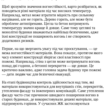
Щоб зрозуміти значення вогнестійкості, варто розібратися, як
поводяться різні матеріали під час високих температур.
Наприклад, метал може втратити міцність при сильному
нагріванні, але не горить. Дерево горить, але може бути
оброблене антипіренами. Цегла та бетон витримують
температуру значно краще й довше. Саме тому цегляні та
монолітні будинки вважаються найбільш безпечними, адже
їхні конструкції не поширюють вогонь і не створюють
додаткових ризиків.
Перше, на що звертають увагу під час проєктування, — це
межа вогнестійкості матеріалів. Вона показує, протягом якого
часу елемент конструкції зберігає свої властивості при
пожежі. Наприклад, стіна з цегли може витримувати вогонь
понад дві години, а бетонні перекриття — ще довше. Це
критично важливо, адже головна задача будинку при пожежі
— дати людям час для безпечної евакуації.
На етапі будівництва контроль здійснюється над тим, які
матеріали використовуються для внутрішніх стін, перекриттів,
утеплення фасаду та інженерних комунікацій. Саме утеплення
фасаду часто стає причиною швидкого поширення вогню в
старих будинках, де використовували дешеві матеріали, що
підтримують горіння. У сучасних ЖК застосовуються