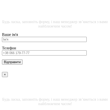
ДЕТАЛЬНА ІНФОРМАЦІЯ ЩОДО ЖИТЛОВИХ
ПРИМІЩЕНЬ
Будь ласка, заповніть форму, і наш менеджер зв’яжеться з вами
найближчим часом!
Ваше ім'я
Телефон
×
ДЕТАЛЬНА ІНФОРМАЦІЯ ЩОДО ОФІСНИХ
ПРИМІЩЕНЬ
Будь ласка, заповніть форму, і наш менеджер зв’яжеться з вами
найближчим часом!