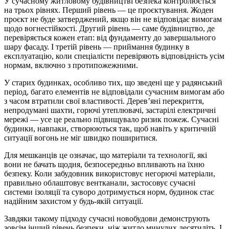
У сучасному житловому будівництві безпека контролюється
на трьох рівнях. Перший рівень — це проєктування. Жоден
проєкт не буде затверджений, якщо він не відповідає вимогам
щодо вогнестійкості. Другий рівень — саме будівництво, де
перевіряється кожен етап: від фундаменту до завершального
шару фасаду. І третій рівень — приймання будинку в
експлуатацію, коли спеціалісти перевіряють відповідність усім
нормам, включно з протипожежними.
У старих будинках, особливо тих, що зведені ще у радянський
період, багато елементів не відповідали сучасним вимогам або
з часом втратили свої властивості. Дерев’яні перекриття,
непродумані шахти, горючі утеплювачі, застарілі електричні
мережі — усе це реально підвищувало ризик пожеж. Сучасні
будинки, навпаки, створюються так, щоб навіть у критичній
ситуації вогонь не міг швидко поширитися.
Для мешканців це означає, що матеріали та технології, які
вони не бачать щодня, безпосередньо впливають на їхню
безпеку. Коли забудовник використовує негорючі матеріали,
правильно облаштовує вентканали, застосовує сучасні
системи ізоляції та суворо дотримується норм, будинок стає
надійним захистом у будь-якій ситуації.
Завдяки такому підходу сучасні новобудови демонструють
зовсім інший рівень безпеки, ніж житло минулих десятиліть. І