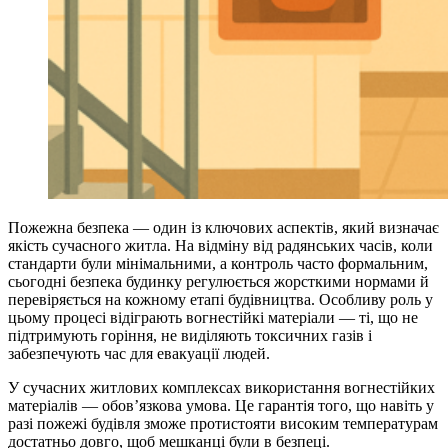
Пожежна безпека — один із ключових аспектів, який визначає
якість сучасного житла. На відміну від радянських часів, коли
стандарти були мінімальними, а контроль часто формальним,
сьогодні безпека будинку регулюється жорсткими нормами й
перевіряється на кожному етапі будівництва. Особливу роль у
цьому процесі відіграють вогнестійкі матеріали — ті, що не
підтримують горіння, не виділяють токсичних газів і
забезпечують час для евакуації людей.
У сучасних житлових комплексах використання вогнестійких
матеріалів — обов’язкова умова. Це гарантія того, що навіть у
разі пожежі будівля зможе протистояти високим температурам
достатньо довго, щоб мешканці були в безпеці.