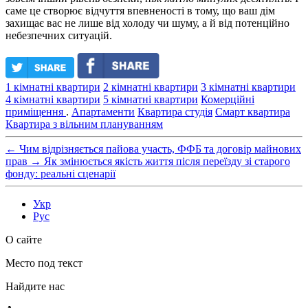
саме це створює відчуття впевненості в тому, що ваш дім
захищає вас не лише від холоду чи шуму, а й від потенційно
небезпечних ситуацій.
1 кімнатні квартири
2 кімнатні квартири
3 кімнатні квартири
4 кімнатні квартири
5 кімнатні квартири
Комерційні
приміщення
.
Апартаменти
Квартира студія
Смарт квартира
Квартира з вільним плануванням
←
Чим відрізняється пайова участь, ФФБ та договір майнових
прав
→
Як змінюється якість життя після переїзду зі старого
фонду: реальні сценарії
Укр
Рус
О сайте
Место под текст
Найдите нас