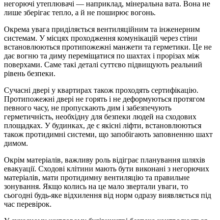
негорючі утеплювачі — наприклад, мінеральна вата. Вона не
лише зберігає тепло, а й не поширює вогонь.
Окрема увага приділяється вентиляційним та інженерним
системам. У місцях проходження комунікацій через стіни
встановлюються протипожежні манжети та герметики. Це не
дає вогню та диму переміщатися по шахтах і прорізах між
поверхами. Саме такі деталі суттєво підвищують реальний
рівень безпеки.
Сучасні двері у квартирах також проходять сертифікацію.
Протипожежні двері не горять і не деформуються протягом
певного часу, не пропускають дим і забезпечують
герметичність, необхідну для безпеки людей на сходових
площадках. У будинках, де є якісні ліфти, встановлюються
також протидимні системи, що запобігають заповненню шахт
димом.
Окрім матеріалів, важливу роль відіграє планування шляхів
евакуації. Сходові клітини мають бути виконані з негорючих
матеріалів, мати протидимну вентиляцію та правильне
зонування. Якщо колись на це мало звертали уваги, то
сьогодні будь-яке відхилення від норм одразу виявляється під
час перевірок.