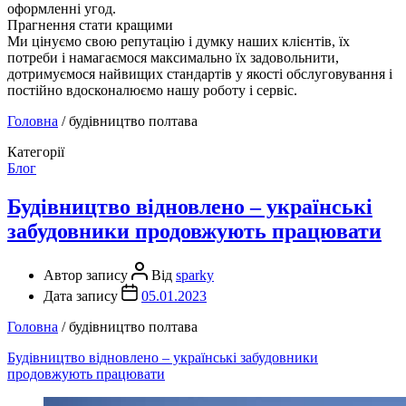
оформленнi угод.
Прагнення стати кращими
Ми цiнуємо свою репутацiю i думку наших клiєнтiв, їх
потреби i намагаємося максимально їх задовольнити,
дотримуємося найвищих стандартiв у якостi обслуговування i
постiйно вдосконалюємо нашу роботу i сервiс.
Головна
/
будівництво полтава
Категорії
Блог
Будівництво відновлено – українські
забудовники продовжують працювати
Автор запису
Від
sparky
Дата запису
05.01.2023
Головна
/
будівництво полтава
Будівництво відновлено – українські забудовники
продовжують працювати