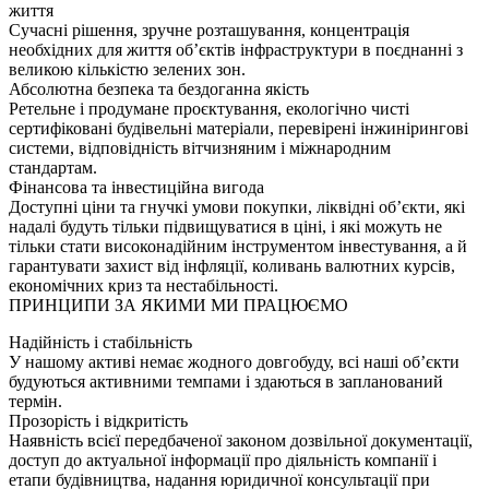
життя
Сучасні рішення, зручне розташування, концентрація
необхідних для життя об’єктів інфраструктури в поєднанні з
великою кількістю зелених зон.
Абсолютна безпека та бездоганна якiсть
Ретельне i продумане проєктування, екологiчно чистi
сертифiкованi будiвельнi матерiали, перевiренi iнжинiринговi
системи, вiдповiднiсть вiтчизняним i мiжнародним
стандартам.
Фiнансова та iнвестицiйна вигода
Доступнi цiни та гнучкi умови покупки, лiквiднi обʼєкти, якi
надалi будуть тiльки пiдвищуватися в цiнi, i якi можуть не
тiльки стати високонадiйним iнструментом iнвестування, а й
гарантувати захист вiд iнфляцiї, коливань валютних курсiв,
економiчних криз та нестабiльностi.
ПРИНЦИПИ ЗА ЯКИМИ МИ ПРАЦЮЄМО
Надiйнiсть i стабiльнiсть
У нашому активi немає жодного довгобуду, всi нашi обʼєкти
будуються активними темпами i здаються в запланований
термiн.
Прозорiсть i вiдкритiсть
Наявнiсть всiєї передбаченої законом дозвiльної документацiї,
доступ до актуальної iнформацiї про дiяльнiсть компанiї i
етапи будiвництва, надання юридичної консультацiї при