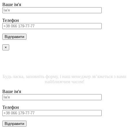
Ваше ім'я
Телефон
×
ДЕТАЛЬНА ІНФОРМАЦІЯ ЩОДО ЖИТЛОВИХ
ПРИМІЩЕНЬ
Будь ласка, заповніть форму, і наш менеджер зв’яжеться з вами
найближчим часом!
Ваше ім'я
Телефон