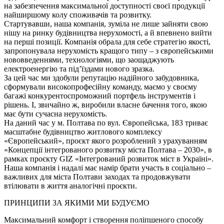
на забезпечення максимальної доступності своєї продукції
найширшому колу споживачів та розвитку.
Стартувавши, наша компанія, зуміла не лише зайняти свою
нішу на ринку будівництва нерухомості, а й впевнено вийти
на перші позиції. Компанія обрала для себе стратегію якості,
запропонувала нерухомість кращого типу – з європейськими
нововведеннями, технологіями, що заощаджують
електроенергію та під’їздами нового зразка.
За цей час ми здобули репутацію надійного забудовника,
сформували високопрофесійну команду, маємо у своєму
багажі конкурентоспроможний портфель інструментів і
рішень. I, звичайно ж, виробили власне бачення того, якою
має бути сучасна нерухомість.
На даний час у м. Полтава по вул. Європейська, 183 триває
масштабне будівництво житлового комплексу
«Європейський», проєкт якого розроблений з урахуванням
«Концепції інтегрованого розвитку міста Полтава – 2030», в
рамках проєкту GIZ «Інтегрований розвиток міст в Україні».
Наша компанія і надалі має намір брати участь в соціально –
важливих для міста Полтави заходах та продовжувати
втілювати в життя аналогічні проєкти.
ПРИНЦИПИ ЗА ЯКИМИ МИ БУДУЄМО
Максимальний комфорт і створення поліпшеного способу