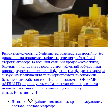
Ринок нерухомості та будівництва розвивається постійно. Не
дивлячись на повномасштабне вторгнення до України зі
сторони агресора та воєнний стан, ми продовжуємо жити,
будувати, планувати та розвиватися. Компанії-забудовники
впроваджують нові технології будівництва, будують квартири
зі зручним плануванням та використовують високоякісні
будматеріали. Забудовники Полтави, зокрема ТОВ «БМК
«АТЛАНТ», пропонують своїм клієнтам різні переваги та
новинки, які стануть приємним бонусом при купівлі
житла. Квартира […]
Позначки
будівництво полтава
,
кращий забудовник
полтава
,
полтава квартира