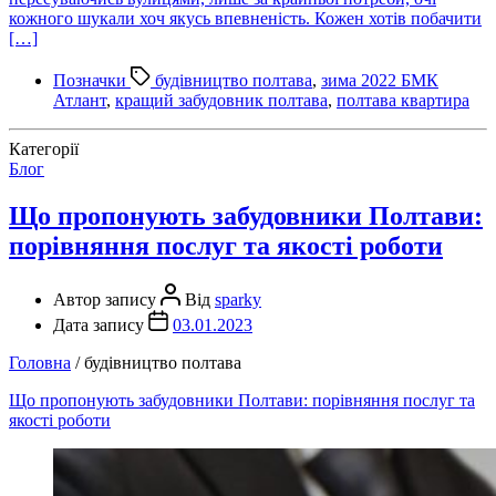
кожного шукали хоч якусь впевненість. Кожен хотів побачити
[…]
Позначки
будівництво полтава
,
зима 2022 БМК
Атлант
,
кращий забудовник полтава
,
полтава квартира
Категорії
Блог
Що пропонують забудовники Полтави:
порівняння послуг та якості роботи
Автор запису
Від
sparky
Дата запису
03.01.2023
Головна
/
будівництво полтава
Що пропонують забудовники Полтави: порівняння послуг та
якості роботи