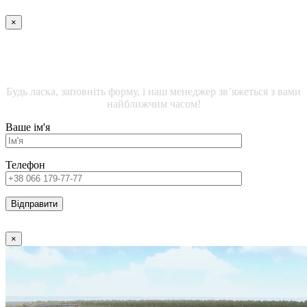
×
ДЕТАЛЬНА ІНФОРМАЦІЯ ЩОДО ОФІСНИХ
ПРИМІЩЕНЬ
Будь ласка, заповніть форму, і наш менеджер зв’яжеться з вами
найближчим часом!
Ваше ім'я
Телефон
×