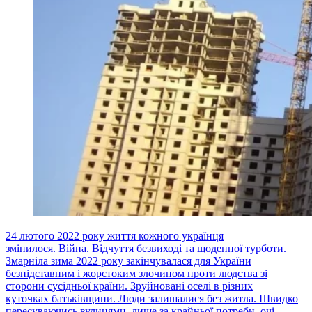
24 лютого 2022 року життя кожного українця
змінилося. Війна. Відчуття безвиході та щоденної турботи.
Змарніла зима 2022 року закінчувалася для України
безпідставним і жорстоким злочином проти людства зі
сторони сусідньої країни. Зруйновані оселі в різних
куточках батьківщини. Люди залишалися без житла. Швидко
пересуваючись вулицями, лише за крайньої потреби, очі