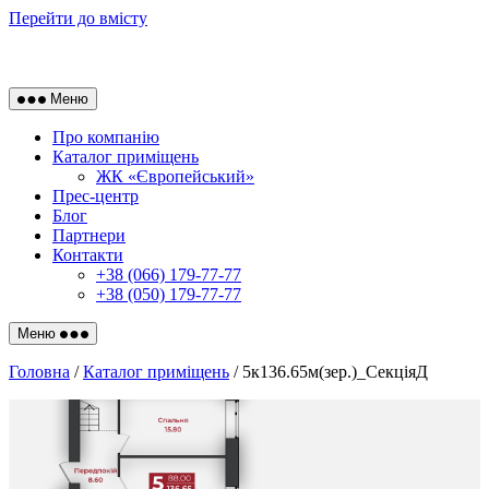
Перейти до вмісту
Меню
Про компанію
Каталог приміщень
ЖК «Європейський»
Прес-центр
Блог
Партнери
Контакти
+38 (066) 179-77-77
+38 (050) 179-77-77
Меню
Головна
/
Каталог приміщень
/ 5к136.65м(зер.)_СекціяД