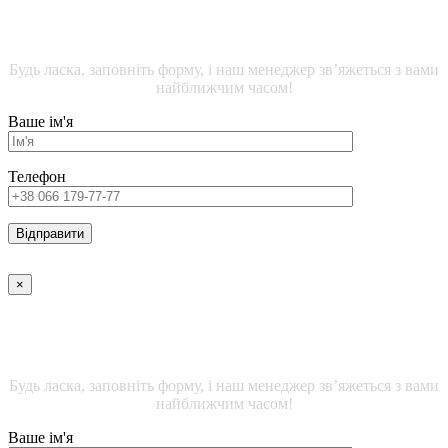
ДЕТАЛЬНА ІНФОРМАЦІЯ ЩОДО ЖИТЛОВИХ
ПРИМІЩЕНЬ
Будь ласка, заповніть форму, і наш менеджер зв’яжеться з вами
найближчим часом!
Ваше ім'я
Телефон
×
ДЕТАЛЬНА ІНФОРМАЦІЯ ЩОДО ОФІСНИХ
ПРИМІЩЕНЬ
Будь ласка, заповніть форму, і наш менеджер зв’яжеться з вами
найближчим часом!
Ваше ім'я