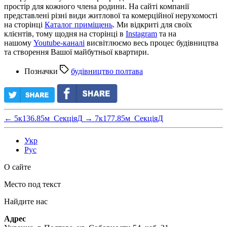
простір для кожного члена родини. На сайті компанії
представлені різні види житлової та комерційної нерухомості
на сторінці
Каталог приміщень
. Ми відкриті для своїх
клієнтів, тому щодня на сторінці в
Instagram
та на
нашому
Youtube-каналі
висвітлюємо весь процес будівництва
та створення Вашої майбутньої квартири.
Позначки
будівництво полтава
←
5к136.85м_СекціяД
→
7к177.85м_СекціяД
Укр
Рус
О сайте
Место под текст
Найдите нас
Адрес